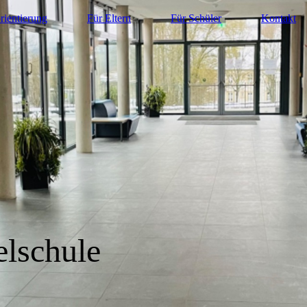
rientierung
Für Eltern
Für Schüler
Kontakt
elschule