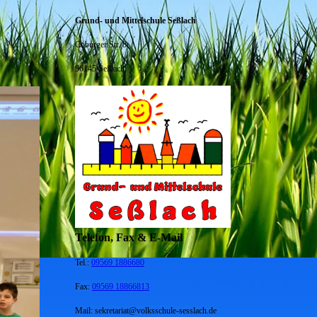
Grund- und Mittelschule Seßlach
Coburger Str. 8
96145 Seßlach
Telefon, Fax & E-Mail
Tel.:
09569 1886680
Fax:
09569 18866813
Mail: sekretariat@volksschule-sesslach.de