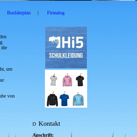
Busfahrplan
Firmalog
 den
ng
 die
cht, um
ur
gabe von
Kontakt
D
Anschrift: