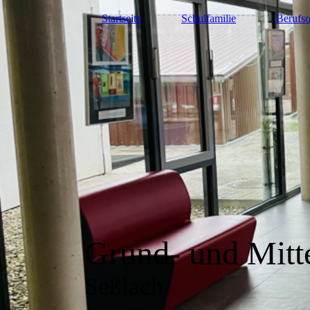
Startseite
Schulfamilie
Berufso
Grund- und Mitt
Seßlach