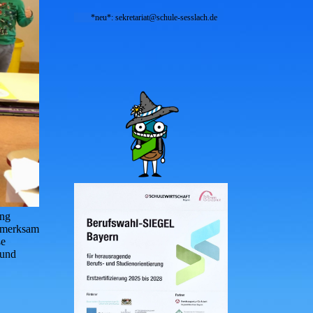
*neu*: sekretariat@schule-sesslach.de
ung
ufmerksam
ße
 und